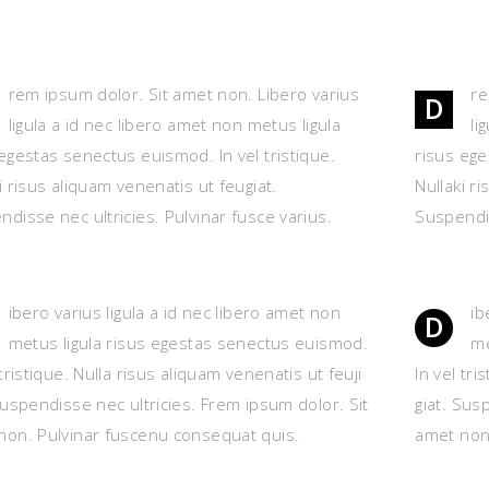
rem ipsum dolor. Sit amet non. Libero varius
re
D
ligula a id nec libero amet non metus ligula
li
egestas senectus euismod. In vel tristique.
risus ege
i risus aliquam venenatis ut feugiat.
Nullaki r
disse nec ultricies. Pulvinar fusce varius.
Suspendis
ibero varius ligula a id nec libero amet non
ib
D
metus ligula risus egestas senectus euismod.
me
 tristique. Nulla risus aliquam venenatis ut feuji
In vel tri
Suspendisse nec ultricies. Frem ipsum dolor. Sit
giat. Sus
non. Pulvinar fuscenu consequat quis.
amet non