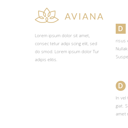
D
Lorem ipsum dolor sit amet,
risus 
consec tetur adipi scing elit, sed
Nullak
do smod. Lorem ipsum dolor Tur
Suspen
adipis elitis.
D
In vel
giat. 
amet 