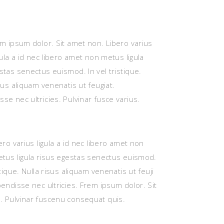
m ipsum dolor. Sit amet non. Libero varius
gula a id nec libero amet non metus ligula
stas senectus euismod. In vel tristique.
isus aliquam venenatis ut feugiat.
se nec ultricies. Pulvinar fusce varius.
ero varius ligula a id nec libero amet non
tus ligula risus egestas senectus euismod.
stique. Nulla risus aliquam venenatis ut feuji
pendisse nec ultricies. Frem ipsum dolor. Sit
. Pulvinar fuscenu consequat quis.